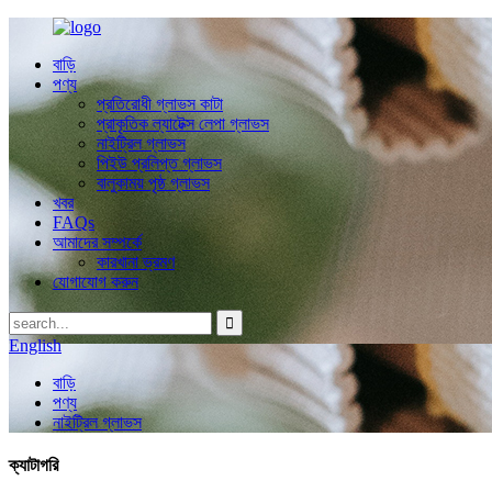
বাড়ি
পণ্য
প্রতিরোধী গ্লাভস কাটা
প্রাকৃতিক ল্যাটেক্স লেপা গ্লাভস
নাইট্রিল গ্লাভস
পিইউ প্রলিপ্ত গ্লাভস
বালুকাময় পৃষ্ঠ গ্লাভস
খবর
FAQs
আমাদের সম্পর্কে
কারখানা ভ্রমণ
যোগাযোগ করুন
English
বাড়ি
পণ্য
নাইট্রিল গ্লাভস
ক্যাটাগরি