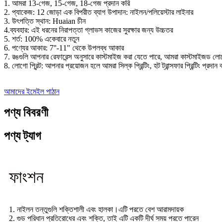
1. আমরা 13-গেজ, 15-গেজ, 18-গেজ প্রদান করি
2. প্যাকেজ: 12 জোড়া এক বিপরীত ব্যাগ উপাদান: নাইলন/পলিয়েস্টার লাইনার
3. উৎপত্তি স্থান: Huaian চীন
4.ব্যবহার: এই ধরনের নিরাপত্তা গ্লাভস কাজের সুরক্ষার জন্য উচ্চতর
5. শর্ত: 100% একেবারে নতুন
6. পণ্যের আকার: 7''-11" থেকে উপলব্ধ আকার
7. রঙগুলি আপনার রেফারেন্স অনুসারে কাস্টমাইজ করা যেতে পারে, আমরা কাস্টমাইজড লোগ
8. লোগো প্রিন্ট: আপনার প্রয়োজন হলে আমরা সিল্ক প্রিন্টিং, হট ট্রান্সফার প্রিন্টিং প্রদান
আমাদের ইমেইল পাঠান
পণ্য বিবরণী
পণ্য ট্যাগ
ফাংশন
1. নাইলন তন্তুগুলি শক্তিশালী এবং হালকা।এটি পরতে বেশ আরামদায়ক
2. গুড পরিধান প্রতিরোধের এবং শক্তি, তাই এটি একটি দীর্ঘ সময় পরতে পারেন