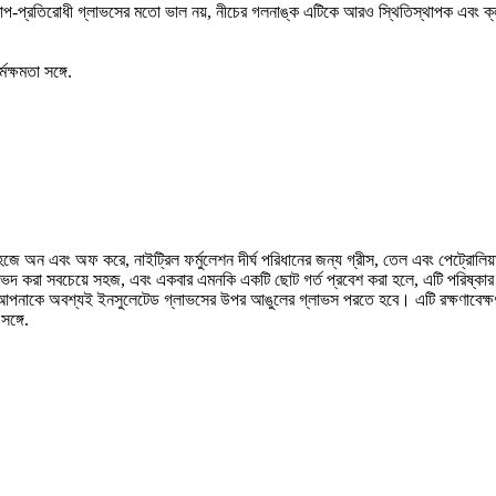
 তাপ-প্রতিরোধী গ্লাভসের মতো ভাল নয়, নীচের গলনাঙ্ক এটিকে আরও স্থিতিস্থাপক এবং 
ক্ষমতা সঙ্গে.
 সহজে অন এবং অফ করে, নাইট্রিল ফর্মুলেশন দীর্ঘ পরিধানের জন্য গ্রীস, তেল এবং পেট্রোলিয
স ভেদ করা সবচেয়ে সহজ, এবং একবার এমনকি একটি ছোট গর্ত প্রবেশ করা হলে, এটি পরিষ্কার 
পনাকে অবশ্যই ইনসুলেটেড গ্লাভসের উপর আঙুলের গ্লাভস পরতে হবে। এটি রক্ষণাবেক্ষণ, প
ঙ্গে.